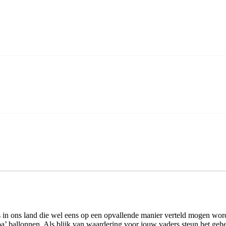
 in ons land die wel eens op een opvallende manier verteld mogen word
pa’ ballonnen. Als blijk van waardering voor jouw vaders steun het gehe