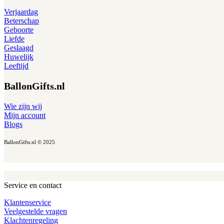
Verjaardag
Beterschap
Geboorte
Liefde
Geslaagd
Huwelijk
Leeftijd
BallonGifts.nl
Wie zijn wij
Mijn account
Blogs
BallonGifts.nl © 2025
Service en contact
Klantenservice
Veelgestelde vragen
Klachtenregeling