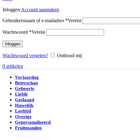
Inloggen
Account aanmaken
Gebruikersnaam of e-mailadres
*
Vereist
Wachtwoord
*
Vereist
Inloggen
Wachtwoord vergeten?
Onthoud mij
0
artikelen
Verjaardag
Beterschap
Geboorte
Liefde
Geslaagd
Huwelijk
Leeftijd
Overige
Gepersonaliseerd
Fruitmanden