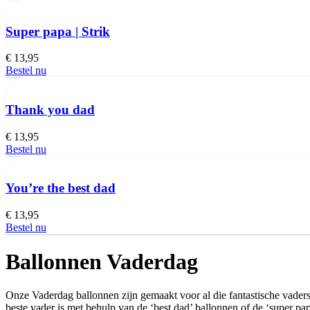
Super papa | Strik
€
13,95
Bestel nu
Thank you dad
€
13,95
Bestel nu
You’re the best dad
€
13,95
Bestel nu
Ballonnen Vaderdag
Onze Vaderdag ballonnen zijn gemaakt voor al die fantastische vaders
beste vader is met behulp van de ‘best dad’ ballonnen of de ‘super pa