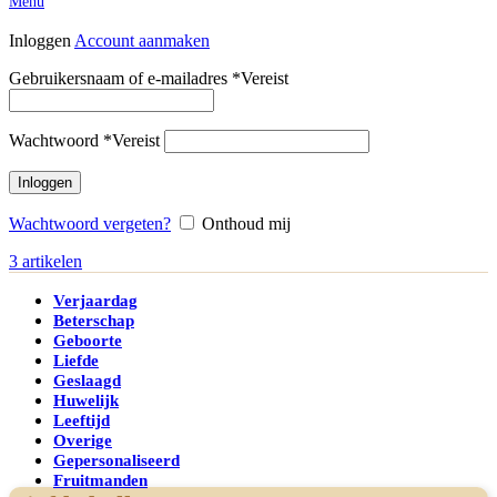
Menu
Inloggen
Account aanmaken
Gebruikersnaam of e-mailadres
*
Vereist
Wachtwoord
*
Vereist
Inloggen
Wachtwoord vergeten?
Onthoud mij
3
artikelen
Verjaardag
Beterschap
Geboorte
Liefde
Geslaagd
Huwelijk
Leeftijd
Overige
Gepersonaliseerd
Fruitmanden