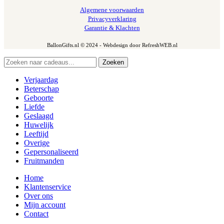
Algemene voorwaarden
Privacyverklaring
Garantie & Klachten
BallonGifts.nl © 2024 - Webdesign door RefreshWEB.nl
Zoeken
Verjaardag
Beterschap
Geboorte
Liefde
Geslaagd
Huwelijk
Leeftijd
Overige
Gepersonaliseerd
Fruitmanden
Home
Klantenservice
Over ons
Mijn account
Contact