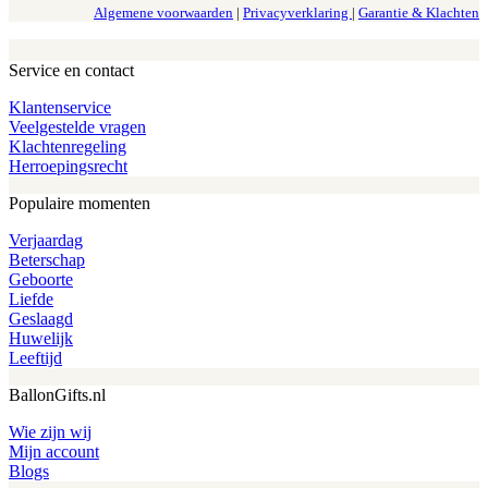
Algemene voorwaarden
|
Privacyverklaring
|
Garantie & Klachten
Service en contact
Klantenservice
Veelgestelde vragen
Klachtenregeling
Herroepingsrecht
Populaire momenten
Verjaardag
Beterschap
Geboorte
Liefde
Geslaagd
Huwelijk
Leeftijd
BallonGifts.nl
Wie zijn wij
Mijn account
Blogs