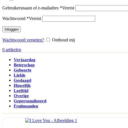
Gebruikersnaam of e-mailadres
*
Vereist
Wachtwoord
*
Vereist
Inloggen
Wachtwoord vergeten?
Onthoud mij
0
artikelen
Verjaardag
Beterschap
Geboorte
Liefde
Geslaagd
Huwelijk
Leeftijd
Overige
Gepersonaliseerd
Fruitmanden