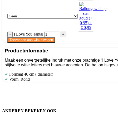
I Love You aantal
Toevoegen aan winkelwagen
Productinformatie
Maak een onvergetelijke indruk met onze prachtige “I Love Yo
stijlvolle witte letters met blauwe accenten. De ballon is gev
✓
Formaat 46 cm ( diameter)
✓
Vorm: Rond
ANDEREN BEKEKEN OOK