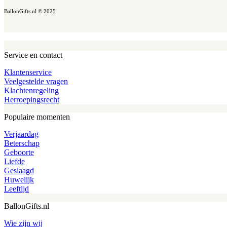
BallonGifts.nl © 2025
Service en contact
Klantenservice
Veelgestelde vragen
Klachtenregeling
Herroepingsrecht
Populaire momenten
Verjaardag
Beterschap
Geboorte
Liefde
Geslaagd
Huwelijk
Leeftijd
BallonGifts.nl
Wie zijn wij