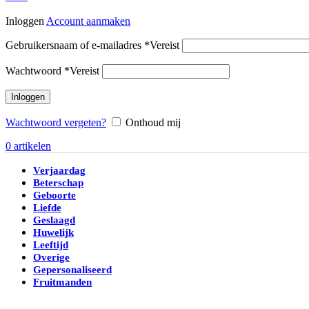
Inloggen
Account aanmaken
Gebruikersnaam of e-mailadres
*
Vereist
Wachtwoord
*
Vereist
Inloggen
Wachtwoord vergeten?
Onthoud mij
0
artikelen
Verjaardag
Beterschap
Geboorte
Liefde
Geslaagd
Huwelijk
Leeftijd
Overige
Gepersonaliseerd
Fruitmanden