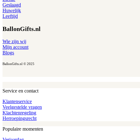
Geslaagd
Huwelijk
Leeftijd
BallonGifts.nl
Wie zijn wij
Mijn account
Blogs
BallonGifts.nl © 2025
Service en contact
Klantenservice
Veelgestelde vragen
Klachtenregeling
Herroepingsrecht
Populaire momenten
Verjaardag