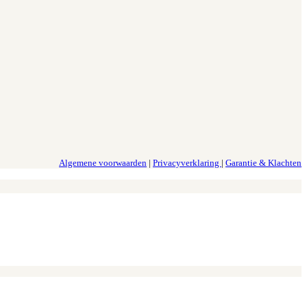
Algemene voorwaarden
|
Privacyverklaring
|
Garantie & Klachten