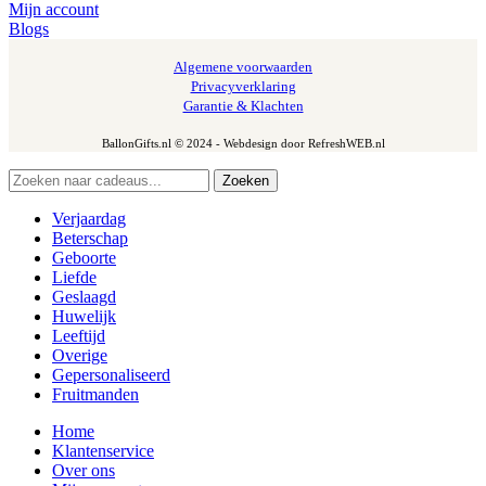
Mijn account
Blogs
Algemene voorwaarden
Privacyverklaring
Garantie & Klachten
BallonGifts.nl © 2024 - Webdesign door RefreshWEB.nl
Zoeken
Verjaardag
Beterschap
Geboorte
Liefde
Geslaagd
Huwelijk
Leeftijd
Overige
Gepersonaliseerd
Fruitmanden
Home
Klantenservice
Over ons