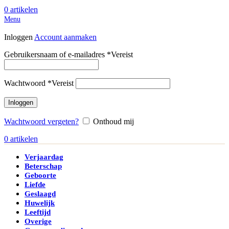
0
artikelen
Menu
Inloggen
Account aanmaken
Gebruikersnaam of e-mailadres
*
Vereist
Wachtwoord
*
Vereist
Inloggen
Wachtwoord vergeten?
Onthoud mij
0
artikelen
Verjaardag
Beterschap
Geboorte
Liefde
Geslaagd
Huwelijk
Leeftijd
Overige