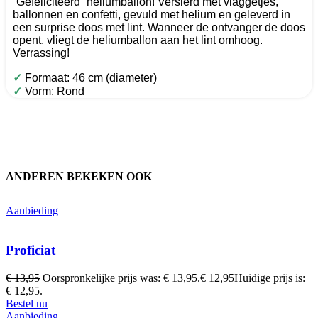
“Gefeliciteerd” heliumballon! Versierd met vlaggetjes,
ballonnen en confetti, gevuld met helium en geleverd in
een surprise doos met lint. Wanneer de ontvanger de doos
opent, vliegt de heliumballon aan het lint omhoog.
Verrassing!
✓
Formaat: 46 cm (diameter)
✓
Vorm: Rond
ANDEREN BEKEKEN OOK
Aanbieding
Proficiat
€
13,95
Oorspronkelijke prijs was: € 13,95.
€
12,95
Huidige prijs is:
€ 12,95.
Bestel nu
Aanbieding