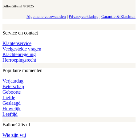
BallonGifts.nl © 2025
Algemene voorwaarden
|
Privacyverklaring
|
Garantie & Klachten
Service en contact
Klantenservice
Veelgestelde vragen
Klachtenregeling
Herroepingsrecht
Populaire momenten
Verjaardag
Beterschap
Geboorte
Liefde
Geslaagd
Huwelijk
Leeftijd
BallonGifts.nl
Wie zijn wij