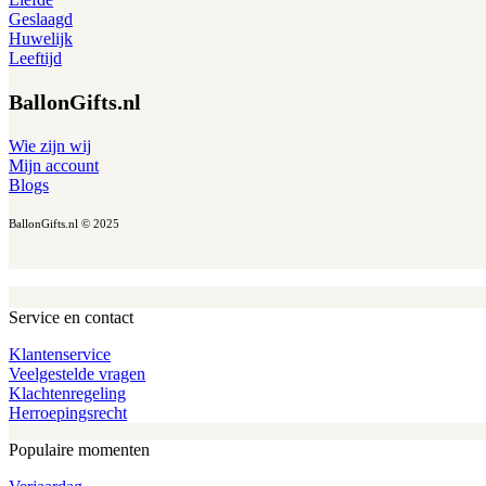
Geslaagd
Huwelijk
Leeftijd
BallonGifts.nl
Wie zijn wij
Mijn account
Blogs
BallonGifts.nl © 2025
Service en contact
Klantenservice
Veelgestelde vragen
Klachtenregeling
Herroepingsrecht
Populaire momenten