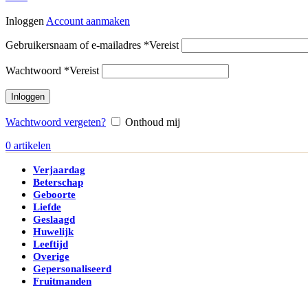
Inloggen
Account aanmaken
Gebruikersnaam of e-mailadres
*
Vereist
Wachtwoord
*
Vereist
Inloggen
Wachtwoord vergeten?
Onthoud mij
0
artikelen
Verjaardag
Beterschap
Geboorte
Liefde
Geslaagd
Huwelijk
Leeftijd
Overige
Gepersonaliseerd
Fruitmanden