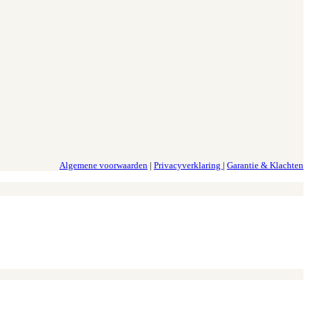
Algemene voorwaarden
|
Privacyverklaring
|
Garantie & Klachten