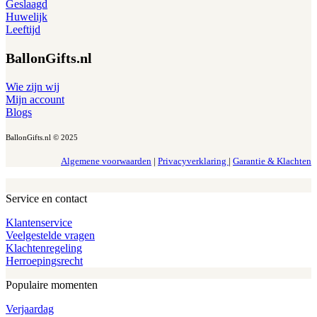
Geslaagd
Huwelijk
Leeftijd
BallonGifts.nl
Wie zijn wij
Mijn account
Blogs
BallonGifts.nl © 2025
Algemene voorwaarden
|
Privacyverklaring
|
Garantie & Klachten
Service en contact
Klantenservice
Veelgestelde vragen
Klachtenregeling
Herroepingsrecht
Populaire momenten
Verjaardag