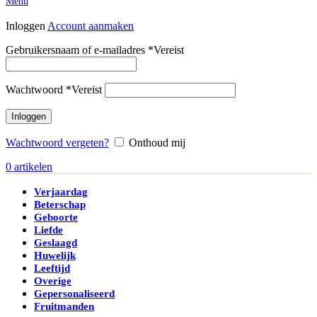
Menu
Inloggen
Account aanmaken
Gebruikersnaam of e-mailadres
*
Vereist
Wachtwoord
*
Vereist
Inloggen
Wachtwoord vergeten?
Onthoud mij
0
artikelen
Verjaardag
Beterschap
Geboorte
Liefde
Geslaagd
Huwelijk
Leeftijd
Overige
Gepersonaliseerd
Fruitmanden