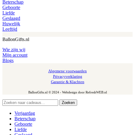
Beterschap
Geboorte
Liefde
Geslaagd
Huwelijk
Leeftijd
BallonGifts.nl
Wie zijn wij
Mijn account
Blogs
Algemene voorwaarden
Privacyverklaring
Garantie & Klachten
BallonGifts.nl © 2024 - Webdesign door RefreshWEB.nl
Zoeken
Verjaardag
Beterschap
Geboorte
Liefde
Geslaagd