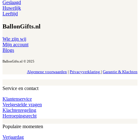
Geslaagd
Huwelijk
Leeftijd
BallonGifts.nl
Wie zijn wij
Mijn account
Blogs
BallonGifts.nl © 2025
Algemene voorwaarden
|
Privacyverklaring
|
Garantie & Klachten
Service en contact
Klantenservice
Veelgestelde vragen
Klachtenregeling
Herroepingsrecht
Populaire momenten
Verjaardag