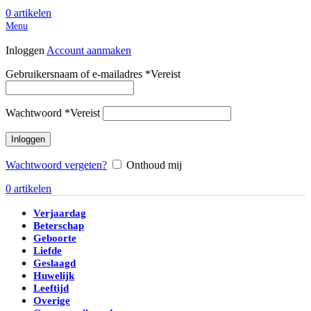
0
artikelen
Menu
Inloggen
Account aanmaken
Gebruikersnaam of e-mailadres
*
Vereist
Wachtwoord
*
Vereist
Inloggen
Wachtwoord vergeten?
Onthoud mij
0
artikelen
Verjaardag
Beterschap
Geboorte
Liefde
Geslaagd
Huwelijk
Leeftijd
Overige