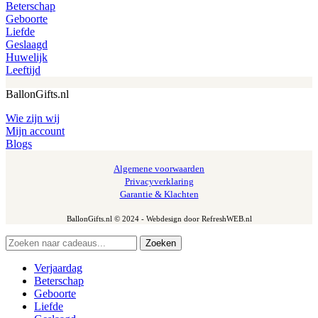
Beterschap
Geboorte
Liefde
Geslaagd
Huwelijk
Leeftijd
BallonGifts.nl
Wie zijn wij
Mijn account
Blogs
Algemene voorwaarden
Privacyverklaring
Garantie & Klachten
BallonGifts.nl © 2024 - Webdesign door RefreshWEB.nl
Zoeken
Verjaardag
Beterschap
Geboorte
Liefde