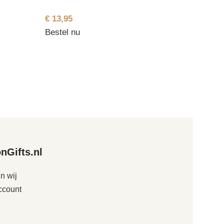
€
13,95
Bestel nu
onGifts.nl
jn wij
ccount