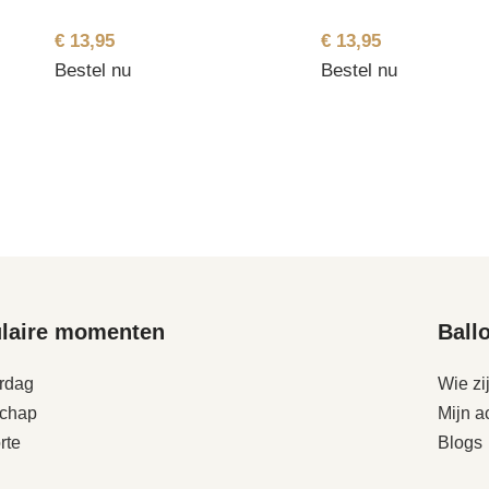
€
13,95
€
13,95
Bestel nu
Bestel nu
laire momenten
Ball
rdag
Wie zi
schap
Mijn a
rte
Blogs