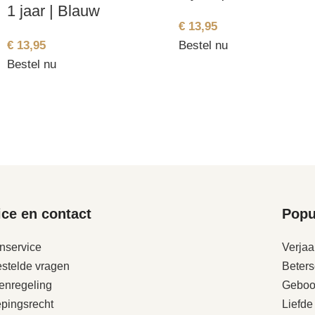
1 jaar | Blauw
€
13,95
€
13,95
Bestel nu
Bestel nu
ice en contact
Popu
nservice
Verjaa
stelde vragen
Beter
enregeling
Geboo
pingsrecht
Liefde