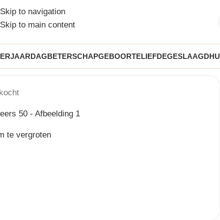
Skip to navigation
Skip to main content
VERJAARDAG
BETERSCHAP
GEBOORTE
LIEFDE
GESLAAGD
HU
kocht
m te vergroten