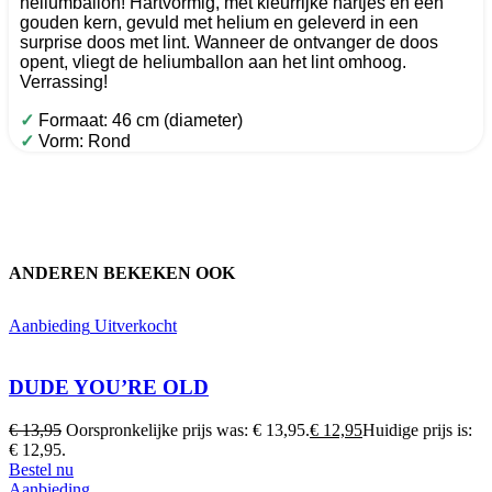
heliumballon! Hartvormig, met kleurrijke hartjes en een
gouden kern, gevuld met helium en geleverd in een
surprise doos met lint. Wanneer de ontvanger de doos
opent, vliegt de heliumballon aan het lint omhoog.
Verrassing!
✓
Formaat: 46 cm (diameter)
✓
Vorm: Rond
ANDEREN BEKEKEN OOK
Aanbieding
Uitverkocht
DUDE YOU’RE OLD
€
13,95
Oorspronkelijke prijs was: € 13,95.
€
12,95
Huidige prijs is:
€ 12,95.
Bestel nu
Aanbieding