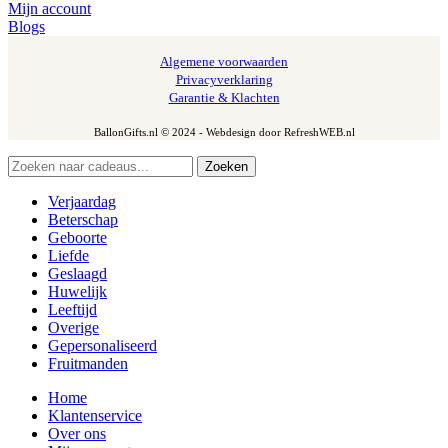
Mijn account
Blogs
Algemene voorwaarden
Privacyverklaring
Garantie & Klachten
BallonGifts.nl © 2024 - Webdesign door RefreshWEB.nl
Zoeken
Verjaardag
Beterschap
Geboorte
Liefde
Geslaagd
Huwelijk
Leeftijd
Overige
Gepersonaliseerd
Fruitmanden
Home
Klantenservice
Over ons