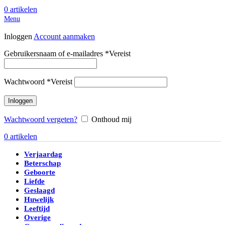
0
artikelen
Menu
Inloggen
Account aanmaken
Gebruikersnaam of e-mailadres
*
Vereist
Wachtwoord
*
Vereist
Inloggen
Wachtwoord vergeten?
Onthoud mij
0
artikelen
Verjaardag
Beterschap
Geboorte
Liefde
Geslaagd
Huwelijk
Leeftijd
Overige