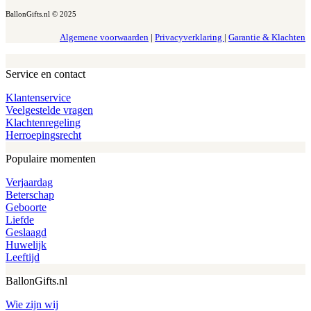
BallonGifts.nl © 2025
Algemene voorwaarden
|
Privacyverklaring
|
Garantie & Klachten
Service en contact
Klantenservice
Veelgestelde vragen
Klachtenregeling
Herroepingsrecht
Populaire momenten
Verjaardag
Beterschap
Geboorte
Liefde
Geslaagd
Huwelijk
Leeftijd
BallonGifts.nl
Wie zijn wij