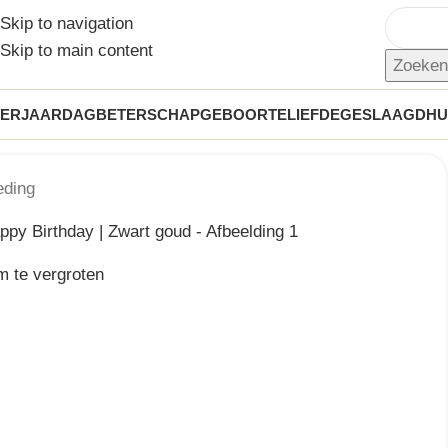
Skip to navigation
Skip to main content
Zoeke
VERJAARDAG
BETERSCHAP
GEBOORTE
LIEFDE
GESLAAGD
HU
eding
m te vergroten