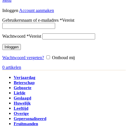
Menu
Inloggen
Account aanmaken
Gebruikersnaam of e-mailadres
*
Vereist
Wachtwoord
*
Vereist
Inloggen
Wachtwoord vergeten?
Onthoud mij
0
artikelen
Verjaardag
Beterschap
Geboorte
Liefde
Geslaagd
Huwelijk
Leeftijd
Overige
Gepersonaliseerd
Fruitmanden