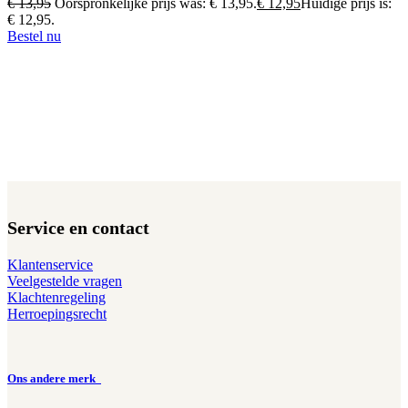
€
13,95
Oorspronkelijke prijs was: € 13,95.
€
12,95
Huidige prijs is:
€ 12,95.
Bestel nu
Service en contact
Klantenservice
Veelgestelde vragen
Klachtenregeling
Herroepingsrecht
Ons andere merk