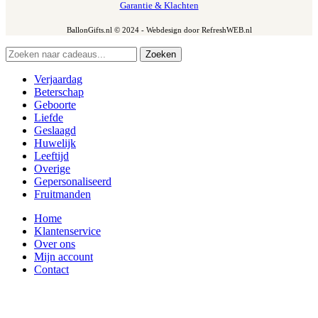
Garantie & Klachten
BallonGifts.nl © 2024 - Webdesign door RefreshWEB.nl
Zoeken
Verjaardag
Beterschap
Geboorte
Liefde
Geslaagd
Huwelijk
Leeftijd
Overige
Gepersonaliseerd
Fruitmanden
Home
Klantenservice
Over ons
Mijn account
Contact