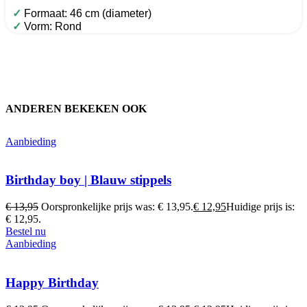
✓
Formaat: 46 cm (diameter)
✓
Vorm: Rond
ANDEREN BEKEKEN OOK
Aanbieding
Birthday boy | Blauw stippels
€
13,95
Oorspronkelijke prijs was: € 13,95.
€
12,95
Huidige prijs is:
€ 12,95.
Bestel nu
Aanbieding
Happy Birthday