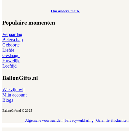
Ons andere merk
Populaire momenten
Verjaardag
Beterschap
Geboorte
Liefde
Geslaagd
Huwelijk
Leeftijd
BallonGifts.nl
Wie zijn wij
Mijn account
Blogs
BallonGifts.nl © 2025
Algemene voorwaarden
|
Privacyverklaring
|
Garantie & Klachten