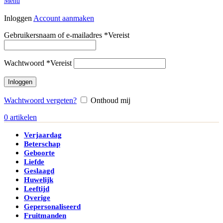
Menu
Inloggen
Account aanmaken
Gebruikersnaam of e-mailadres
*
Vereist
Wachtwoord
*
Vereist
Inloggen
Wachtwoord vergeten?
Onthoud mij
0
artikelen
Verjaardag
Beterschap
Geboorte
Liefde
Geslaagd
Huwelijk
Leeftijd
Overige
Gepersonaliseerd
Fruitmanden