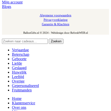
Mijn account
Blogs
Algemene voorwaarden
Privacyverklaring
Garantie & Klachten
BallonGifts.nl © 2024 - Webdesign door RefreshWEB.nl
Zoeken
Verjaardag
Beterschap
Geboorte
Liefde
Geslaagd
Huwelijk
Leeftijd
Overige
Gepersonaliseerd
Fruitmanden
Home
Klantenservice
Over ons