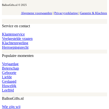
BallonGifts.nl © 2025
Algemene voorwaarden
|
Privacyverklaring
|
Garantie & Klachten
Service en contact
Klantenservice
Veelgestelde vragen
Klachtenregeling
Herroepingsrecht
Populaire momenten
Verjaardag
Beterschap
Geboorte
Liefde
Geslaagd
Huwelijk
Leeftijd
BallonGifts.nl
Wie zijn wij